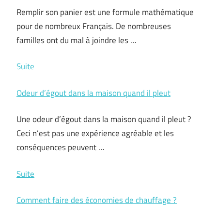
:
Remplir son panier est une formule mathématique
faire
pour de nombreux Français. De nombreuses
un
familles ont du mal à joindre les …
placard
sous
Comment
Suite
pente
faire
Odeur d’égout dans la maison quand il pleut
des
économies
Une odeur d’égout dans la maison quand il pleut ?
sur
Ceci n’est pas une expérience agréable et les
les
conséquences peuvent …
courses
?
Odeur
Suite
d’égout
Comment faire des économies de chauffage ?
dans
la